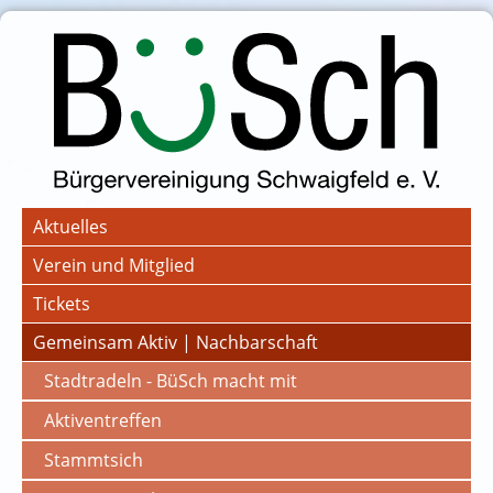
Aktuelles
Verein und Mitglied
Tickets
Gemeinsam Aktiv | Nachbarschaft
Stadtradeln - BüSch macht mit
Aktiventreffen
Stammtsich