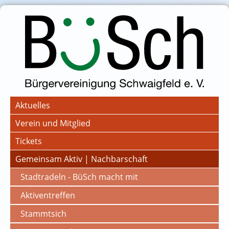
Aktuelles
Verein und Mitglied
Tickets
Gemeinsam Aktiv | Nachbarschaft
Stadtradeln - BüSch macht mit
Aktiventreffen
Stammtsich