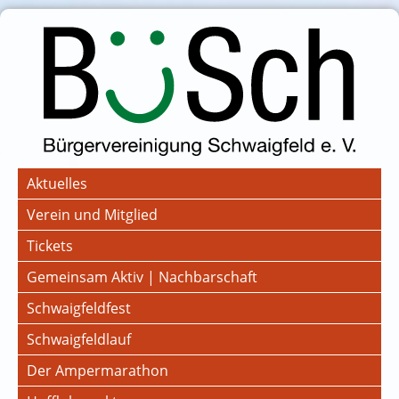
Aktuelles
Verein und Mitglied
Tickets
Gemeinsam Aktiv | Nachbarschaft
Schwaigfeldfest
Schwaigfeldlauf
Der Ampermarathon