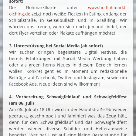
sofort)
Die Flohmarktkarte unter
www.hofflohmarkt-
olching.de
zeigt noch weiße Flecken in Esting entlang der
Schloßstraße, in Geiselbullach und in Graßlfing. Wir
würden uns freuen, wenn sich noch jemand findet, der
dort Flyer verteilen oder Plakate aufhängen möchte!
3. Unterstützung bei Social Media (ab sofort)
Wir suchen dringen begeisterte Digital Natives, die
bereits Erfahrungen mit Social Media Werbung haben
oder als green horns Neues in diesem Bereich lernen
wollen. Konkret geht es im Moment um redaktionelle
Beiträge auf Facebook, Twitter und Instagram, sowie um
Facebook Ads. Neue Ideen sind willkommen!
4. Vorbereitung Schwaigfeldlauf und Schwaigfeldfest
(am 06. Juli)
Am 06. Juli ab 18 Uhr wird in der Hauptstraße 9b wieder
gedruckt, geschnippelt und laminiert was das Zeug hält,
denn für den Schwaigfeldlauf und das Schwaigfeldfest
werden wieder diverse Schilder und Helferausweise
benötigt. Wer hat Lust auf eine kleine Bastelstunde für