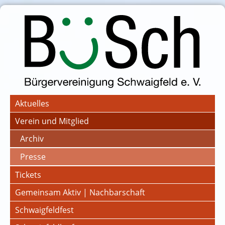
Aktuelles
Verein und Mitglied
Archiv
Presse
Tickets
Gemeinsam Aktiv | Nachbarschaft
Schwaigfeldfest