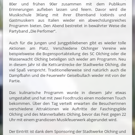
80er und frühen 90er zusammen mit dem Publikum
Erinnerungen aufleben lassen und feiern. Davor wird die
Musikschule 3Klang mit ihrer Elternband Icebirds und
Gastmusikern aus Italien wieder ein abwechslungsreiches
Programm bieten. Den Abend bestreitet in bewährter Weise die
Partyband „Die Perfomer“.
Auch für die Jungen und Junggebliebenen gibt es wieder tolle
Aktionen am Platz. Verschiedene Olchinger Vereine wie
beispielsweise die Bogensportabteilung des SC Olching oder die
Wasserwacht Olching beteiligen sich wieder am Programm. Neu
in diesem Jahr ist die Kettcarstrecke der Stadtwerke Olching, die
viel Spaß verspricht. Traditionellerweise sind natürlich auch die
Dampfbahn und die Feuerwehr Geiselbullach wieder mit von der
Partie.
Das kulinarische Programm wurde in diesem Jahr etwas
umgestaltet und hat mit zwei Foodtrucks einen modernen Touch
bekommen. Über den Tag verteilt erwarten die BesucherInnen
verschiedene Attraktionen wie Auftritte der Faschingsgilde
Olching und des Männerballets Olching, bevor das Fest gegen 22
Uhr mit einem grandiosen Musikfeuerwerk abgerundet wird.
Der Eintritt ist dank dem Sponsoring der Stadtwerke Olching und