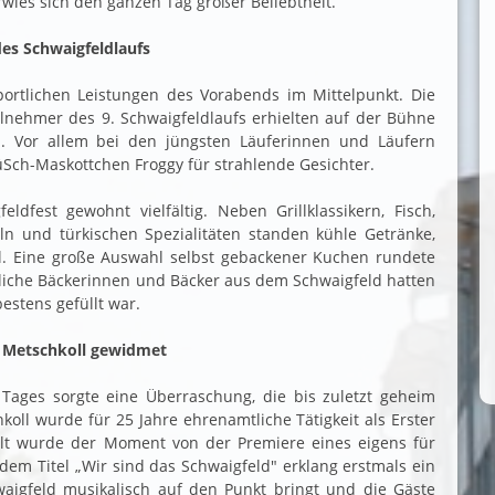
wies sich den ganzen Tag großer Beliebtheit.
des Schwaigfeldlaufs
ortlichen Leistungen des Vorabends im Mittelpunkt. Die
lnehmer des 9. Schwaigfeldlaufs erhielten auf der Bühne
 Vor allem bei den jüngsten Läuferinnen und Läufern
üSch-Maskottchen Froggy für strahlende Gesichter.
eldfest gewohnt vielfältig. Neben Grillklassikern, Fisch,
eln und türkischen Spezialitäten standen kühle Getränke,
l. Eine große Auswahl selbst gebackener Kuchen rundete
liche Bäckerinnen und Bäcker aus dem Schwaigfeld hatten
estens gefüllt war.
l Metschkoll gewidmet
ages sorgte eine Überraschung, die bis zuletzt geheim
oll wurde für 25 Jahre ehrenamtliche Tätigkeit als Erster
lt wurde der Moment von der Premiere eines eigens für
dem Titel „Wir sind das Schwaigfeld" erklang erstmals ein
aigfeld musikalisch auf den Punkt bringt und die Gäste