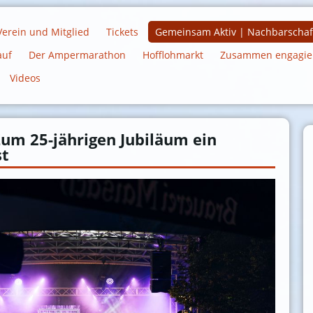
Verein und Mitglied
Tickets
Gemeinsam Aktiv | Nachbarschaf
auf
Der Ampermarathon
Hofflohmarkt
Zusammen engagiert
Videos
Zum 25-jährigen Jubiläum ein
st