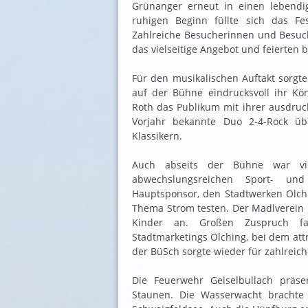
Grünanger erneut in einen lebendi
ruhigen Beginn füllte sich das F
Zahlreiche Besucherinnen und Besuc
das vielseitige Angebot und feierten 
Für den musikalischen Auftakt sorgt
auf der Bühne eindrucksvoll ihr Kön
Roth das Publikum mit ihrer ausdruc
Vorjahr bekannte Duo 2-4-Rock üb
Klassikern.
Auch abseits der Bühne war vi
abwechslungsreichen Sport- u
Hauptsponsor, den Stadtwerken Olchi
Thema Strom testen. Der Madlverein u
Kinder an. Großen Zuspruch fa
Stadtmarketings Olching, bei dem att
der BüSch sorgte wieder für zahlreic
Die Feuerwehr Geiselbullach präs
Staunen. Die Wasserwacht brachte 