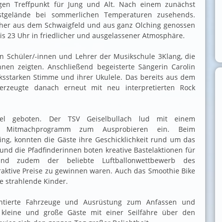
gen Treffpunkt für Jung und Alt. Nach einem zunächst
estgelände bei sommerlichen Temperaturen zusehends.
her aus dem Schwaigfeld und aus ganz Olching genossen
bis 23 Uhr in friedlicher und ausgelassener Atmosphäre.
en Schüler/-innen und Lehrer der Musikschule 3Klang, die
nen zeigten. Anschließend begeisterte Sängerin Carolin
ksstarken Stimme und ihrer Ukulele. Das bereits aus dem
erzeugte danach erneut mit neu interpretierten Rock
el geboten. Der TSV Geiselbullach lud mit einem
nd Mitmachprogramm zum Ausprobieren ein. Beim
ng, konnten die Gäste ihre Geschicklichkeit rund um das
nd die Pfadfinderinnen boten kreative Bastelaktionen für
nd zudem der beliebte Luftballonwettbewerb des
raktive Preise zu gewinnen waren. Auch das Smoothie Bike
he strahlende Kinder.
entierte Fahrzeuge und Ausrüstung zum Anfassen und
kleine und große Gäste mit einer Seilfähre über den