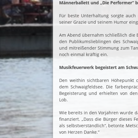
Männerballett und „Die Performer“ 
Für beste Unterhaltung sorgte auch 
seiner Grazie und seinem Humor eing
Am Abend übernahm schließlich die Ba
den Publikumslieblingen des Schwaig
und mitreißender Stimmung zum Tan
noch einmal kräftig ein.
Musikfeuerwerk begeistert am Schwa
Den weithin sichtbaren Höhepunkt 
dem Schwaigfeldsee. Die farbenpräch
Begeisterung und erhielten von de
Lob.
Wie bereits in den Vorjahren wurde 
finanziert. „Dass die Bürger dieses F
als selbstverständlich“, betonte Met
von Herzen Danke.“