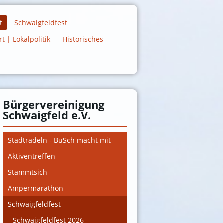
t
Schwaigfeldfest
 | Lokalpolitik
Historisches
Bürgervereinigung
Schwaigfeld e.V.
Stadtradeln - BüSch macht mit
Aktiventreffen
Stammtsich
Ampermarathon
Schwaigfeldfest
Schwaigfeldfest 2026