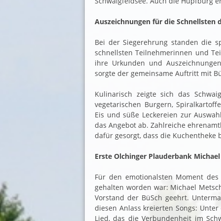
Schwaigfeldsee. Auch die Hüpfburg er
Auszeichnungen für die Schnellsten 
Bei der Siegerehrung standen die sp
schnellsten Teilnehmerinnen und Tei
ihre Urkunden und Auszeichnungen.
sorgte der gemeinsame Auftritt mit B
Kulinarisch zeigte sich das Schwaigf
vegetarischen Burgern, Spiralkartoff
Eis und süße Leckereien zur Auswah
das Angebot ab. Zahlreiche ehrenamt
dafür gesorgt, dass die Kuchentheke b
Erste Olchinger Plauderbank Michae
Für den emotionalsten Moment des T
gehalten worden war: Michael Metschk
Vorstand der BüSch geehrt. Unterma
diesen Anlass kreierten Songs: Unter 
Lied, das die Verbundenheit im Schw